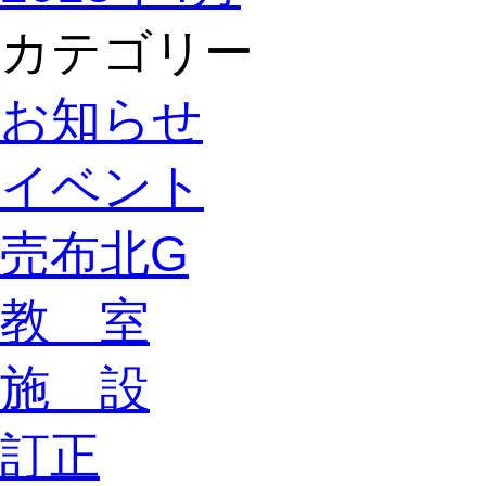
カテゴリー
お知らせ
イベント
売布北G
教 室
施 設
訂正