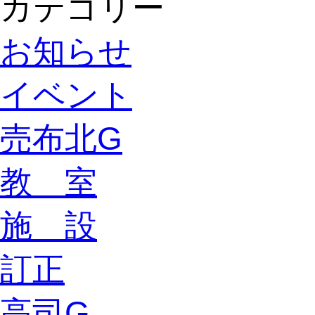
カテゴリー
お知らせ
イベント
売布北G
教 室
施 設
訂正
高司G