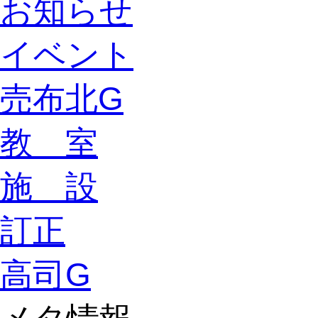
お知らせ
イベント
売布北G
教 室
施 設
訂正
高司G