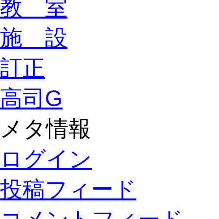
教 室
施 設
訂正
高司G
メタ情報
ログイン
投稿フィード