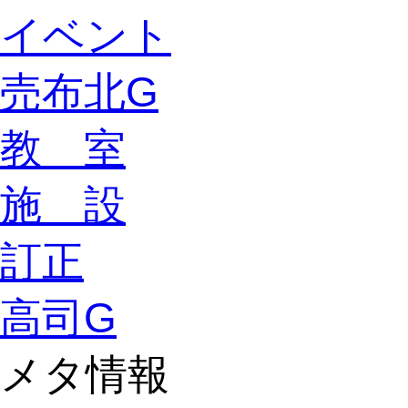
イベント
売布北G
教 室
施 設
訂正
高司G
メタ情報