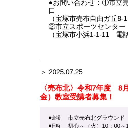
●お問い合わせ：①市立
口
（宝塚市売布自由ガ丘8-1 電
②市立スポーツセンター
（宝塚市小浜1-1-11 電話07
＞ 2025.07.25
〈売布北〉令和7年度 8
金）教室受講者募集！
市立売布北グラウンド
■会場
初心～（火）10：00～1
■日時