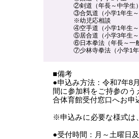
②剣道（年長～中学
③合気道（小学1年生
※幼児応相談
④空手道（小学1年生
⑤居合道（小学3年生
⑥日本拳法（年長～一
⑦少林寺拳法（小学1
■備考
●申込み方法：令和7年8
間に参加料をご持参のう
合体育館受付窓口へお申
※申込みに必要な様式は
●受付時間：月～土曜日及び祝