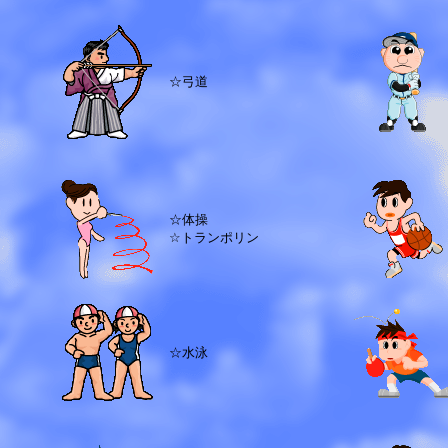
☆弓道
☆体操
☆トランポリン
☆水泳