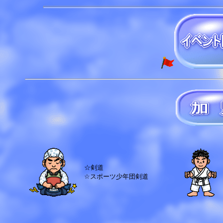
☆剣道
☆スポーツ少年団剣道