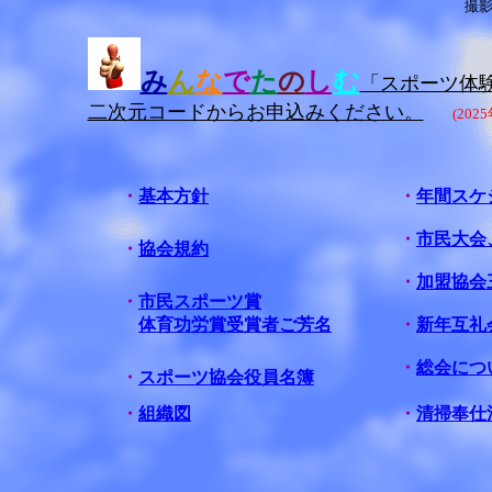
撮
み
ん
な
で
た
の
し
む
「スポーツ体
二次元コードからお申込みください。
(202
・
基本方針
・
年間スケ
・
市民大会
・
協会規約
・
加盟協会
・
市民スポーツ賞
体育功労賞受賞者ご芳名
・
新年互礼
・
総会につ
・
スポーツ協会役員名簿
・
組織図
・
清掃奉仕