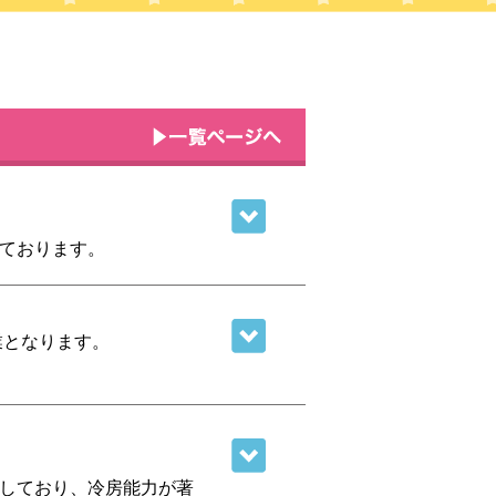
ております。
休業となります。
）300円 ※乳児(1歳未
ご持参ください。※令和8
力ご遠慮ください。公共
しており、冷房能力が著