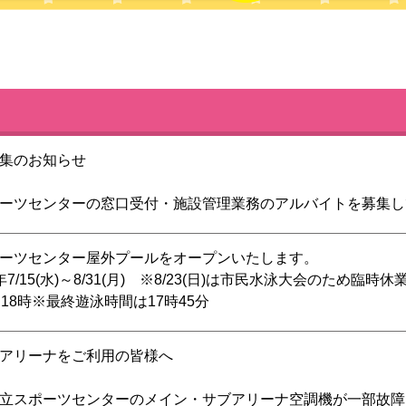
集のお知らせ
ーツセンターの窓口受付・施設管理業務のアルバイトを募集し
チラ
をご確認ください。
お待ちしております。
ーツセンター屋外プールをオープンいたします。
7/15(水)～8/31(月) ※8/23(日)は市民水泳大会のため臨時
 宝塚市スポーツ振興公社 採用担当
18時※最終遊泳時間は17時45分
00円、中学生 450円、幼児・小学生 300円、高齢者（60歳以上
※心身障碍者及び付き添いの方(1人)は無料→障碍者手帳等を
アリーナをご利用の皆様へ
料金を値上げして営業いたします。
日・お盆の期間は特に車が混雑いたします。車でのご来場は極
立スポーツセンターのメイン・サブアリーナ空調機が一部故障