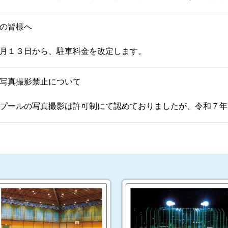
利用にご協力をお願いいたします。
おります。
酷暑においては、WBGT（熱中症指数）を考慮した冷房運転
の皆様へ
けし大変申し訳ございませんが、予めご了承の上ご利用くださ
月１３日から、駐車料金を改定します。
宝塚市が制定した受益者負担適正化ガイドラインに基づき、令
写真撮影禁止について
定いたします。
プールの写真撮影は許可制にて認めておりましたが、令和７年
ラ
は全面禁止とさせていただきます。
・ご協力をお願いいたします。