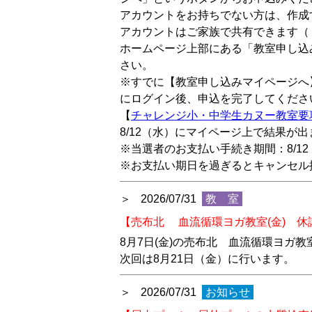
アカウントをお持ちでない方は、作成
アカウントはご家族で共有できます（
ホームページ上部にある「教室申し込
さい。
※すでに【教室申し込みマイページへ
にログイン後、申込を完了してくださ
【
チャレンジ小・中学生カヌー教室要
8/12（水）にマイページ上で結果が
※当選者のお支払い手続き期間：8/12（
※お支払い期日を過ぎるとキャンセル
2026/07/31
教 室
【売布北 血流循環ヨガ教室(金) 休
8月7日(金)の売布北 血流循環ヨガ
次回は8月21日（金）に行います。
2026/07/31
お知らせ