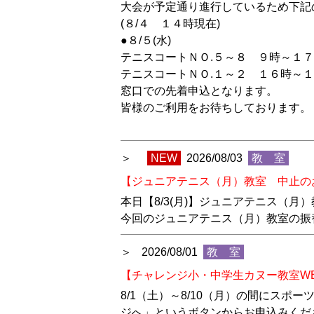
大会が予定通り進行しているため下記
(８/４ １４時現在)
●８/５(水)
テニスコートＮＯ.５～８ ９時～１
テニスコートＮＯ.１～２ １６時～
窓口での先着申込となります。
皆様のご利用をお待ちしております。
NEW
2026/08/03
教 室
【ジュニアテニス（月）教室 中止の
本日【8/3(月)】ジュニアテニス（
今回のジュニアテニス（月）教室の振替日
2026/08/01
教 室
【チャレンジ小・中学生カヌー教室W
8/1（土）～8/10（月）の間にス
ジへ」というボタンからお申込みくだ