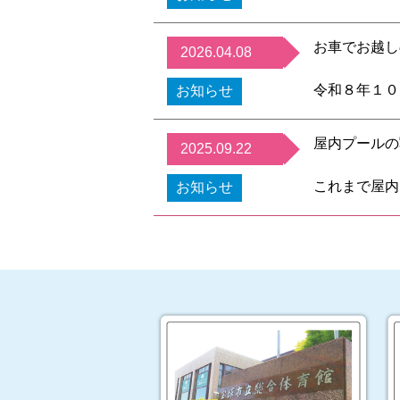
交通機関のご
しく低下して
外気温が高い
お車でお越し
2026.04.08
れます。
ご不便をおか
令和８年１０
お知らせ
ます。
令和７年度に
屋内プールの
2025.09.22
駐車料金を改
これまで屋内
お知らせ
詳しくは
コチ
ルの写真撮影
皆様のご理解
詳細は
コチラ