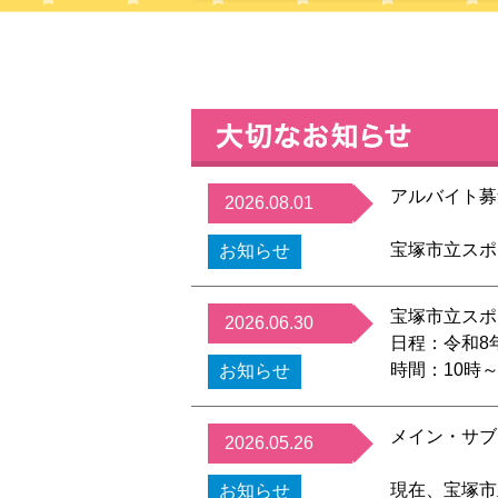
アルバイト募
2026.08.01
宝塚市立スポ
お知らせ
募集要項は
コ
皆様のご応募
宝塚市立スポ
2026.06.30
日程：令和8年
公益財団法人
時間：10時～
お知らせ
料金：一般 6
満）は無料 
メイン・サブ
2026.05.26
年度より利用
〇土・日・祝
現在、宝塚市
お知らせ